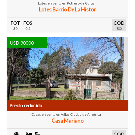
Lotes en venta en Potrero de Garay
Lotes Barrio De La Histor
FOT
FOS
COD
30
0.5
300
USD 90000
Precio reducido
Casas en venta en Villas Ciudad de América
Casa Mariano
COD