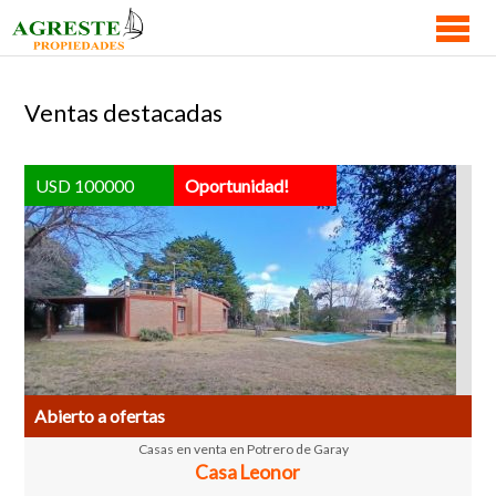
VENTAS
Ventas destacadas
BUSCAMOS POR VOS
ARQUITECTURA
NOVEDADES
USD 100000
Oportunidad!
MAPA DE PROPIEDADES
CONTACTO
Abierto a ofertas
Casas en venta en Potrero de Garay
Casa Leonor