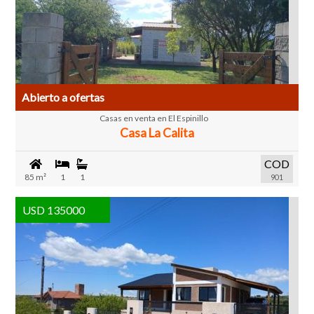
Abierto a ofertas
Casas en venta en El Espinillo
Casa La Calita
COD
85 m²
1
1
901
USD 135000