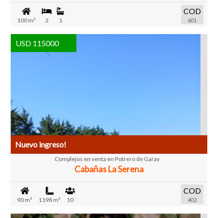
COD
100 m²
2
1
601
USD 115000
Nuevo ingreso!
Complejos en venta en Potrero de Garay
Cabañas La Serena
COD
90 m²
1198 m²
10
402