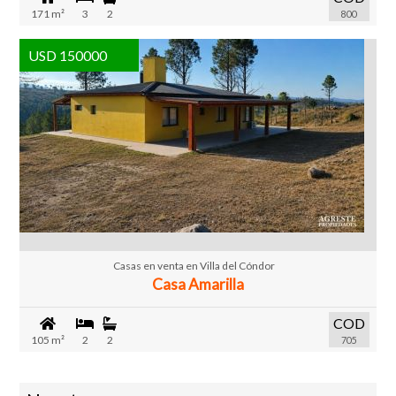
171 m²
3
2
800
USD 150000
Casas en venta en Villa del Cóndor
Casa Amarilla
COD
105 m²
2
2
705